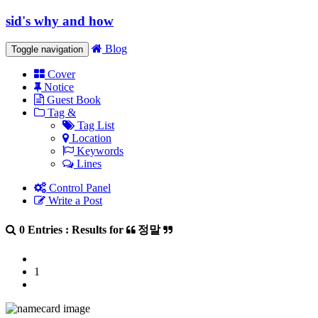
sid's why and how
Blog
Toggle navigation
Cover
Notice
Guest Book
Tag &
Tag List
Location
Keywords
Lines
Control Panel
Write a Post
0 Entries : Results for
정말
1