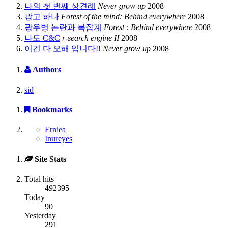
나의 첫 번째 상견례
Never grow up
2008
광고 하나
Forest of the mind: Behind everywhere
2008
광우병 논란과 복잡계
Forest : Behind everywhere
2008
나도 C&C
r-search engine II
2008
이건 다 오해 입니다!!
Never grow up
2008
Authors
sid
Bookmarks
Erniea
Inureyes
Site Stats
Total hits
492395
Today
90
Yesterday
291