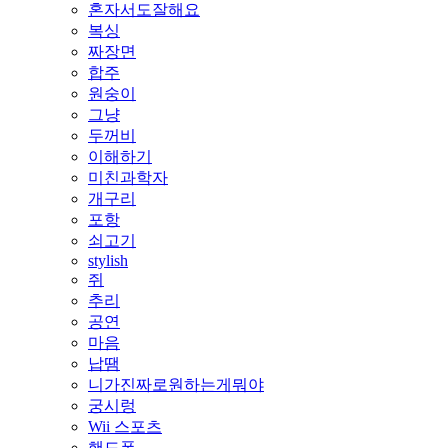
혼자서도잘해요
복싱
짜장면
합주
원숭이
그냥
두꺼비
이해하기
미친과학자
개구리
포항
쇠고기
stylish
쥐
추리
공연
마음
납땜
니가진짜로원하는게뭐야
궁시렁
Wii 스포츠
핸드폰