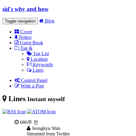
sid's why and how
Blog
Toggle navigation
Cover
Notice
Guest Book
Tag &
Tag List
Location
Keywords
Lines
Control Panel
Write a Post
Lines
Instant myself
686주 전
Jeongkyu Shin
Streamed from Twitter