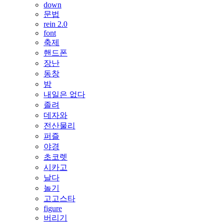
down
문법
rein 2.0
font
축제
핸드폰
장난
동창
밤
내일은 없다
졸려
데자와
전산물리
퍼즐
야경
초코렛
시카고
날다
놀기
고고스타
figure
버리기