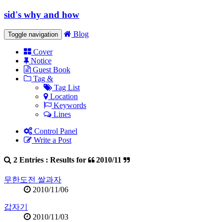
sid's why and how
Blog
Toggle navigation
Cover
Notice
Guest Book
Tag &
Tag List
Location
Keywords
Lines
Control Panel
Write a Post
2 Entries : Results for
2010/11
무한도전 쌀과자
2010/11/06
갑자기
2010/11/03