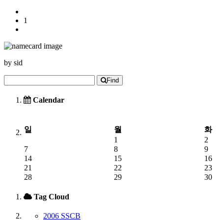
1
by
sid
Find
Calendar
일
월
화
1
2
7
8
9
14
15
16
21
22
23
28
29
30
Tag Cloud
2006 SSCB