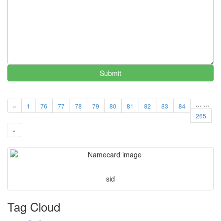
Submit
...
...
«
1
76
77
78
79
80
81
82
83
84
265
»
sid
Tag Cloud