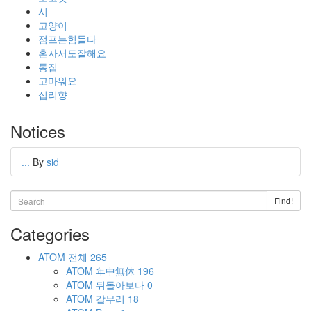
시
고양이
점프는힘들다
혼자서도잘해요
통집
고마워요
십리향
Notices
...
By
sid
Find!
Categories
ATOM
전체
265
ATOM
年中無休
196
ATOM
뒤돌아보다
0
ATOM
갈무리
18