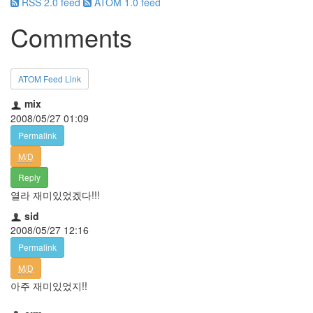
RSS 2.0 feed
ATOM 1.0 feed
Comments
ATOM Feed Link
mix
2008/05/27 01:09
Permalink
M/D
Reply
열라 재미있었겠다!!!
sid
2008/05/27 12:16
Permalink
M/D
아주 재미있었지!!