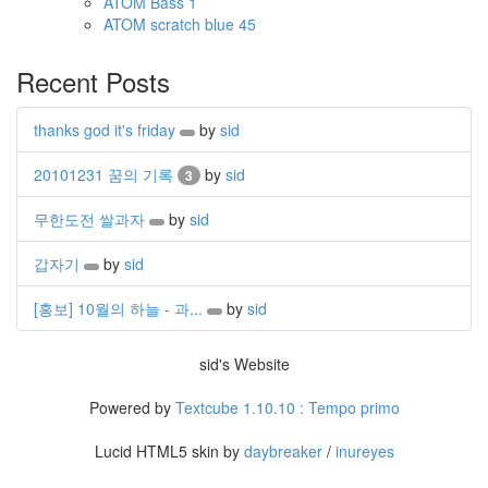
ATOM
Bass
1
ATOM
scratch blue
45
Recent Posts
thanks god it's friday
by
sid
20101231 꿈의 기록
by
sid
3
무한도전 쌀과자
by
sid
갑자기
by
sid
[홍보] 10월의 하늘 - 과...
by
sid
sid's Website
Powered by
Textcube 1.10.10 : Tempo primo
Lucid HTML5 skin by
daybreaker
/
inureyes