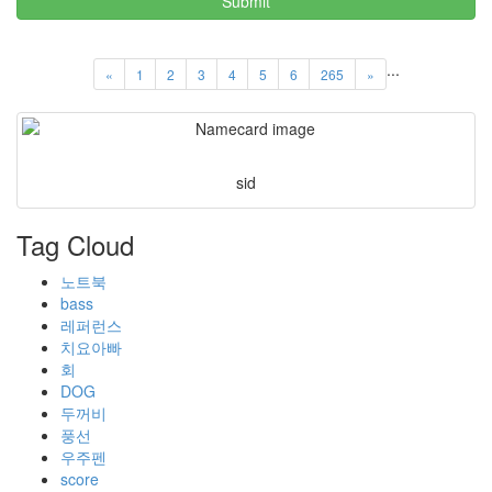
Submit
...
«
1
2
3
4
5
6
265
»
sid
Tag Cloud
노트북
bass
레퍼런스
치요아빠
회
DOG
두꺼비
풍선
우주펜
score