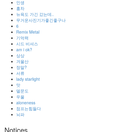
인생
홍차
뉴욕도 가긴 갔는데..
무거운사진기가좋긴좋구나
6
Remix Metal
기억력
시드 비셔스
am i ok?
상상
겨울산
정말?
서류
lady starlight
맛
델문도
우울
aloneness
점프는힘들다
뇌파
Notices