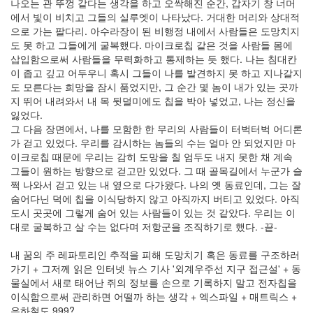
나오는 관 뚜껑 같다는 생각을 하고 오싹해진 순간, 갑자기 창 너머
에서 빛이 비치고 그들의 실루엣이 나타났다. 거대한 머리와 상대적
으로 가는 팔다리. 아수라장이 된 비행정 내에서 사람들은 도망치지
도 못 하고 그들에게 굴복했다. 마이크로칩 같은 것을 사람들 몸에
삽입함으로써 사람들을 무력화하고 통제하는 듯 했다. 나는 침대칸
이 좁고 깊고 어두우니 혹시 그들이 나를 발견하지 못 하고 지나갈지
도 모른다는 희망을 잠시 품었지만, 그 순간 몇 놈이 내가 있는 곳까
지 뛰어 내려와서 내 목 뒷덜미에도 칩을 박아 넣었고, 나는 정신을
잃었다.
그 다음 장면에서, 나를 모함한 한 무리의 사람들이 터벅터벅 어디론
가 걷고 있었다. 우리를 감시하는 놈들의 수는 얼마 안 되었지만 마
이크로칩 때문에 우리는 감히 도망을 칠 엄두도 내지 못한 채 계속
그들이 원하는 방향으로 걷고만 있었다. 그 때 골목길에서 누군가 슬
쩍 나와서 걷고 있는 내 옆으로 다가왔다. 나의 옛 동료인데, 그는 잘
숨어다닌 덕에 칩을 이식당하지 않고 아직까지 버티고 있었다. 아직
도시 곳곳에 그렇게 숨어 있는 사람들이 있는 것 같았다. 우리는 이
대로 굴복하고 살 수는 없다며 저항군을 조직하기로 했다. -끝-
내 꿈의 주 레파토리인 추적을 피해 도망치기 혹은 동료를 구조하러
가기 + 그저께 읽은 인터넷 뉴스 기사 '외계우주선 지구 접근설' + 동
물실에서 새로 태어난 쥐의 정보를 손으로 기록하지 말고 전자칩을
이식함으로써 관리하면 어떨까 하는 생각 + 엑스파일 + 매트릭스 +
은하철도 999?