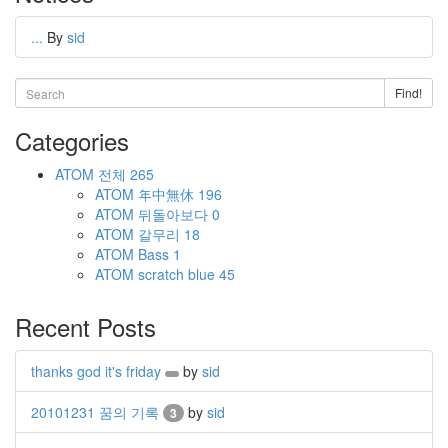
...
By
sid
Find!
Categories
ATOM
전체
265
ATOM
年中無休
196
ATOM
뒤돌아보다
0
ATOM
갈무리
18
ATOM
Bass
1
ATOM
scratch blue
45
Recent Posts
thanks god it's friday
by
sid
20101231 꿈의 기록
by
sid
3