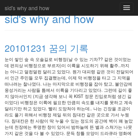
sid's why and how
Toggl
sid's why and how
navig
20101231 꿈의 기록
눈이 쌓인 숲 속 오솔길로 비행정(날 수 있는 기차?? 같은 것이었는
데 편의상 비행정으로 부르자)이 이륙을 시도하기 위해 활주..까지
는 아니고 덜컹덜컹 달리고 있었다. 뭔가 대피령 같은 것이 전달되어
서 인근 주민들 모두 집결했는데, 이제 막 비행정을 타고 그 지역을
떠나려는 찰나였다. 나는 마지막으로 비행정을 잡아 탔고, 불안감에
웅성거리는 사람들 틈에서 이륙을 기다리고 있었다. 그런데 길이 좋
지 않아서인지 (지금 생각해 보니 꼭 KIST 정문 진입로처럼 생긴 길
이었다) 비행정은 이륙에 필요한 만큼의 속도를 내지를 못하고 계속
달리기만 하고 있었다. 빨리 도망쳐야 하는데.. 나는 긴장을 조금이
라도 풀기 위해서 비행정 제일 뒤의 침대칸 같은 곳으로 가서 누웠
다. 침대칸은 한 사람이 딱 누울 수 있는 정도의 공간에 벽이 꽤 높았
는데 천장에는 투명한 창이 있어서 밤하늘에 뜬 별과 스쳐가는 나뭇
가지 같은 것을 다 볼 수 있었다. 문득 창틀 모양이 드라큐라 영화에