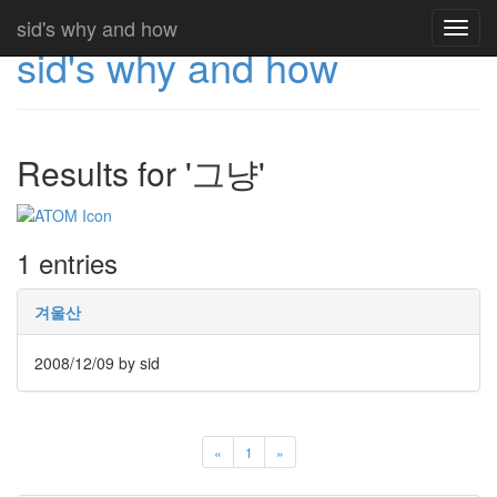
sid's why and how
Toggl
sid's why and how
navig
Results for '그냥'
1 entries
겨울산
2008/12/09
by sid
«
1
»