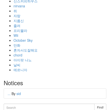
신스커피하우스
nirvana
쥐
자랑
지름신
졸려
프리뮬라
Wii
October Sky
만화
혼자서도잘해요
chord
아이팟 나노
날씨
에르니아
Notices
...
By
sid
Find!