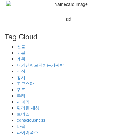
sid
Tag Cloud
선물
기분
계획
니가진짜로원하는게뭐야
걱정
횡재
고고스타
퀴즈
추리
사파리
편리한 세상
보너스
consciousness
마음
파이어폭스