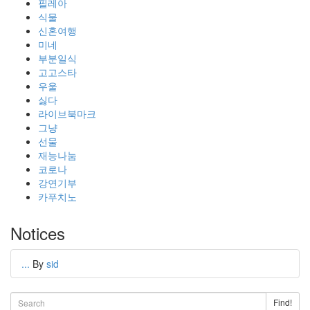
필레아
식물
신혼여행
미네
부분일식
고고스타
우울
싫다
라이브북마크
그냥
선물
재능나눔
코로나
강연기부
카푸치노
Notices
...
By
sid
Find!