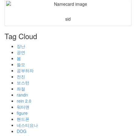
sid
Tag Cloud
장난
공연
봄
쓸모
공부하자
전진
보스턴
좌절
randn
rein 2.0
워터맨
figure
핸드폰
네스티요나
DOG