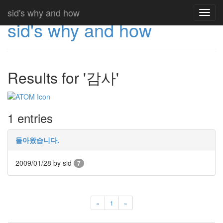
sid's why and how
Toggl
sid's why and how
navig
Results for '감사'
1 entries
돌아왔습니다.
2009/01/28
by sid
7
«
1
»