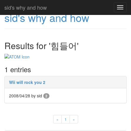
sid's why and how
Toggl
sid's why and how
navig
Results for '힘들어'
1 entries
Wii will rock you 2
2008/04/28
by sid
2
«
1
»