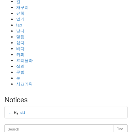
길
개구리
유학
일기
tab
날다
말림
싫다
바다
커피
프리뮬라
살의
문법
눈
시끄러워
Notices
...
By
sid
Find!