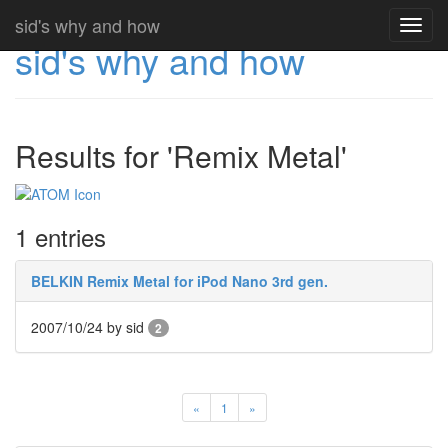
sid's why and how
Toggl
sid's why and how
navig
Results for 'Remix Metal'
1 entries
BELKIN Remix Metal for iPod Nano 3rd gen.
2007/10/24
by sid
2
«
1
»