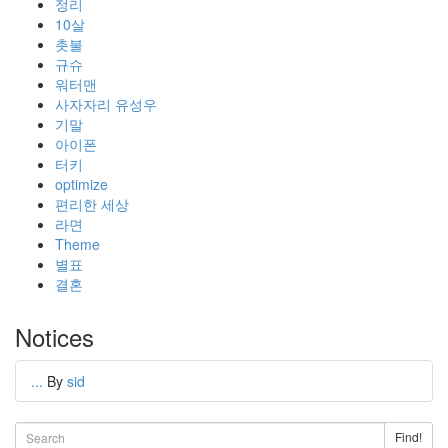
정리
10살
촛불
규슈
워터맨
사자자리 유성우
기말
아이폰
터키
optimize
편리한 세상
라면
Theme
별표
결혼
Notices
...
By
sid
Find!