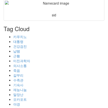
sid
Tag Cloud
카푸치노
대통령
건강검진
납땜
근황
미친과학자
의사소통
죽음
갈무리
수족관
기숙사
재능나눔
말장난
모카포트
야경