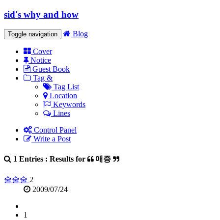
sid's why and how
Blog
Toggle navigation
Cover
Notice
Guest Book
Tag &
Tag List
Location
Keywords
Lines
Control Panel
Write a Post
1 Entries : Results for
애증
술술술
2
2009/07/24
1