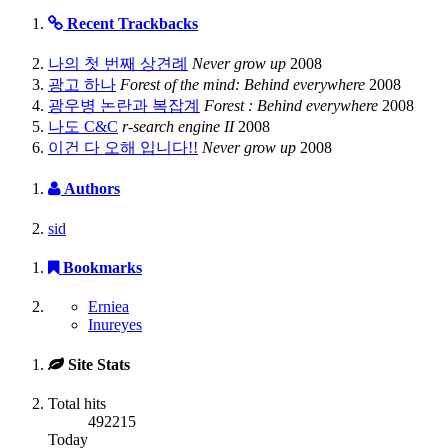
Recent Trackbacks
나의 첫 번째 상견례
Never grow up
2008
광고 하나
Forest of the mind: Behind everywhere
2008
광우병 논란과 복잡계
Forest : Behind everywhere
2008
나도 C&C
r-search engine II
2008
이건 다 오해 입니다!!
Never grow up
2008
Authors
sid
Bookmarks
Erniea
Inureyes
Site Stats
Total hits
492215
Today