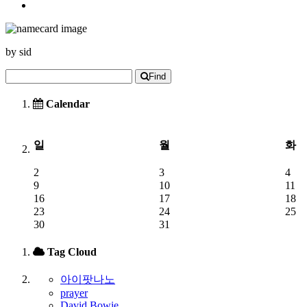
by
sid
Find
Calendar
일
월
화
2
3
4
9
10
11
16
17
18
23
24
25
30
31
Tag Cloud
아이팟나노
prayer
David Bowie