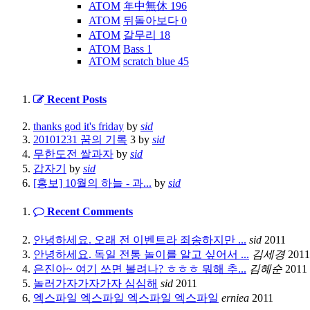
ATOM
年中無休
196
ATOM
뒤돌아보다
0
ATOM
갈무리
18
ATOM
Bass
1
ATOM
scratch blue
45
Recent Posts
thanks god it's friday
by
sid
20101231 꿈의 기록
3
by
sid
무한도전 쌀과자
by
sid
갑자기
by
sid
[홍보] 10월의 하늘 - 과...
by
sid
Recent Comments
안녕하세요. 오래 전 이벤트라 죄송하지만 ...
sid
2011
안녕하세요. 독일 전통 놀이를 알고 싶어서 ...
김세경
2011
은진아~ 여기 쓰면 볼려나? ㅎㅎㅎ 뭐해 추...
김혜순
2011
놀러가자가자가자 심심해
sid
2011
엑스파일 엑스파일 엑스파일 엑스파일
erniea
2011