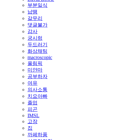
부분일식
납땜
갈무리
댓글불가
감사
궁시렁
두드러기
화상채팅
macroscopic
올림픽
미얀마
공부하자
여유
의사소통
치요아빠
졸업
피곤
IMSL
고장
집
까페하품