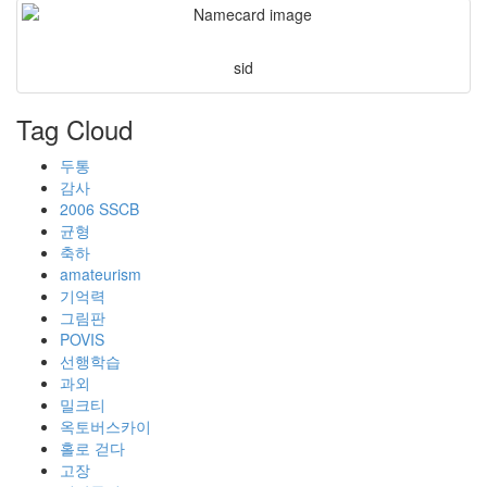
sid
Tag Cloud
두통
감사
2006 SSCB
균형
축하
amateurism
기억력
그림판
POVIS
선행학습
과외
밀크티
옥토버스카이
홀로 걷다
고장