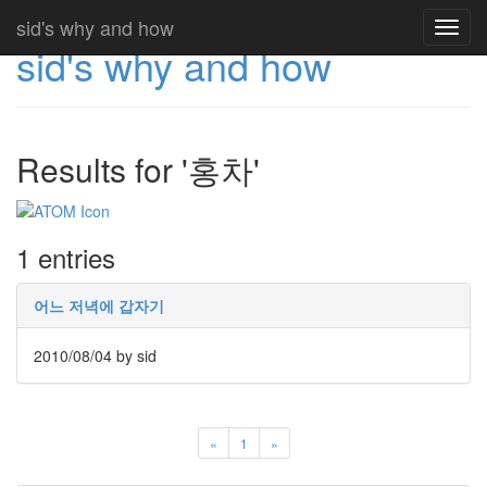
sid's why and how
Toggl
sid's why and how
navig
Results for '홍차'
1 entries
어느 저녁에 갑자기
2010/08/04
by sid
«
1
»