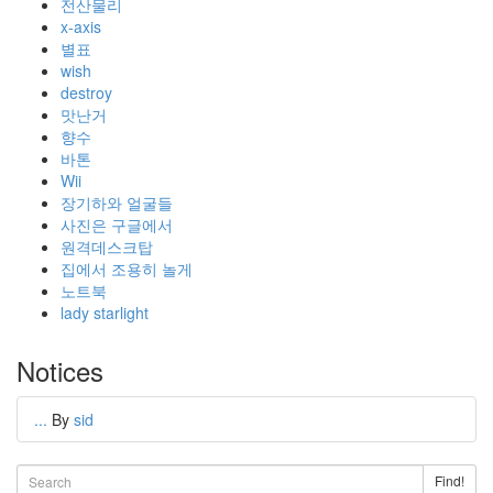
전산물리
x-axis
별표
wish
destroy
맛난거
향수
바톤
Wii
장기하와 얼굴들
사진은 구글에서
원격데스크탑
집에서 조용히 놀게
노트북
lady starlight
Notices
...
By
sid
Find!