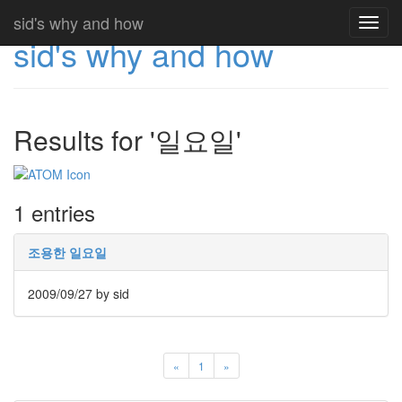
sid's why and how
Toggl
sid's why and how
navig
Results for '일요일'
1 entries
조용한 일요일
2009/09/27
by sid
«
1
»