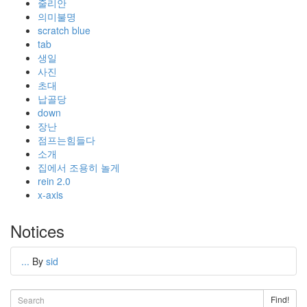
줄리안
의미불명
scratch blue
tab
생일
사진
초대
납골당
down
장난
점프는힘들다
소개
집에서 조용히 놀게
rein 2.0
x-axis
Notices
...
By
sid
Find!