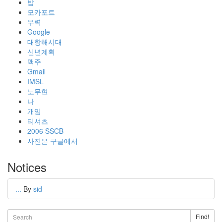
밥
모카포트
무력
Google
대항해시대
신년계획
맥주
Gmail
IMSL
노무현
나
개임
티셔츠
2006 SSCB
사진은 구글에서
Notices
...
By
sid
Find!