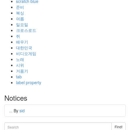
scratch blue
준비
복싱
여름
일요일
크로스로드
쥐
배우기
대한민국
비디오게임
노래
시위
거품기
tab
label property
Notices
...
By
sid
Find!