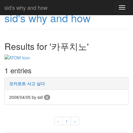
sid's why and how
Toggl
sid's why and how
navig
Results for '카푸치노'
1 entries
모카포트 사고 싶다
2008/04/05
by sid
5
«
1
»