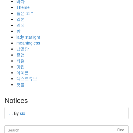
바다
Theme
숨은 고수
일본
의식
밤
lady starlight
meaningless
납골당
졸업
좌절
맛집
아이폰
텍스트큐브
촛불
Notices
...
By
sid
Find!