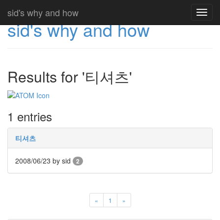
sid's why and how
Toggl
sid's why and how
navig
Results for '티셔츠'
1 entries
티셔츠
2008/06/23
by sid
2
«
1
»