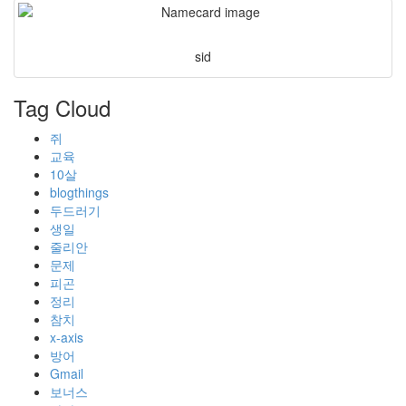
sid
Tag Cloud
쥐
교육
10살
blogthings
두드러기
생일
줄리안
문제
피곤
정리
참치
x-axis
방어
Gmail
보너스