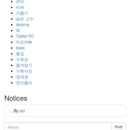
준비
비싸
거품기
숨은 고수
destroy
회
Tablet PC
치요아빠
bass
통집
수족관
즐겨찾기
가족사진
공대생
전산물리
Notices
...
By
sid
Find!