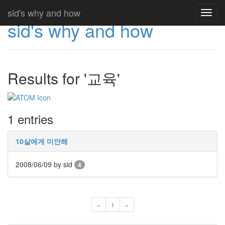
sid's why and how
Toggl
sid's why and how
navig
Results for '교육'
1 entries
10살에게 미안해
2008/06/09
by sid
4
«
1
»