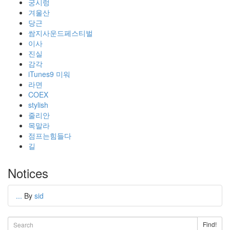
궁시렁
겨울산
당근
쌈지사운드페스티벌
이사
진실
감각
iTunes9 미워
라면
COEX
stylish
줄리안
목말라
점프는힘들다
길
Notices
...
By
sid
Find!