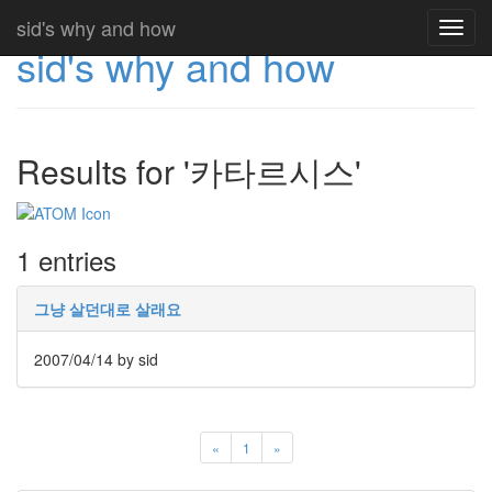
sid's why and how
Toggl
sid's why and how
navig
Results for '카타르시스'
1 entries
그냥 살던대로 살래요
2007/04/14
by sid
«
1
»