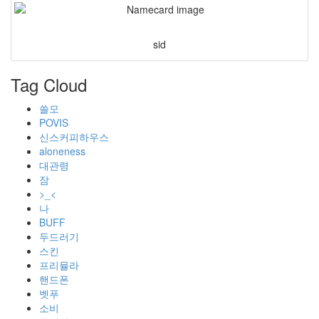
sid
Tag Cloud
쓸모
POVIS
신스커피하우스
aloneness
대관령
잠
>_<
나
BUFF
두드러기
스킨
프리뮬라
핸드폰
벳푸
소비