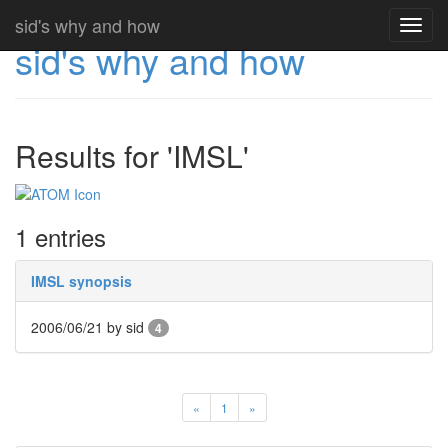
sid's why and how
Toggl
sid's why and how
navig
Results for 'IMSL'
1 entries
IMSL synopsis
2006/06/21
by sid
4
«
1
»