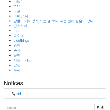
나들이
fear
타로
아이팟 나노
남들이 재미있게 사는 걸 보니 나는 괜히 심술이 났다
딴짓하기
randn
교수님
blogthings
방어
중국
물어!
시드 비셔스
납땜
두꺼비
Notices
...
By
sid
Find!