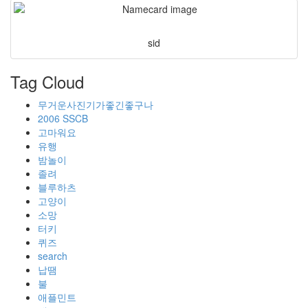
sid
Tag Cloud
무거운사진기가좋긴좋구나
2006 SSCB
고마워요
유행
밤놀이
졸려
블루하츠
고양이
소망
터키
퀴즈
search
납땜
불
애플민트