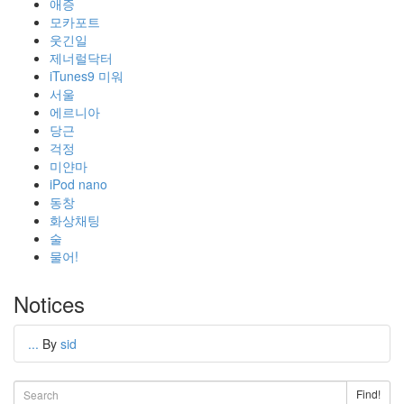
애증
모카포트
웃긴일
제너럴닥터
iTunes9 미워
서울
에르니아
당근
걱정
미얀마
iPod nano
동창
화상채팅
술
물어!
Notices
...
By
sid
Find!