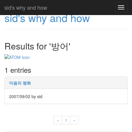
sid's why and how
Toggl
sid's why and how
navig
Results for '방어'
1 entries
마음의 평화
2007/09/02
by sid
«
1
»