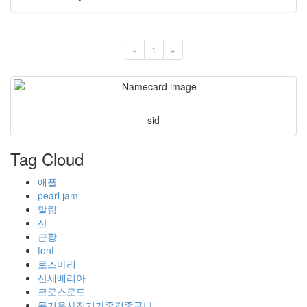
«
1
»
sid
Tag Cloud
애플
pearl jam
말림
산
근황
font
로즈마리
산세베리아
크로스로드
무거운사진기가좋긴좋구나