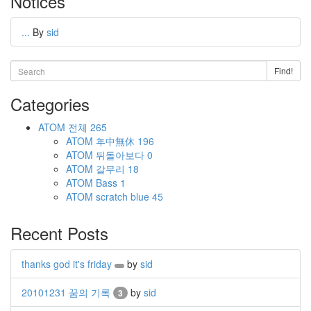
Notices
...
By
sid
Find!
Categories
ATOM
전체
265
ATOM
年中無休
196
ATOM
뒤돌아보다
0
ATOM
갈무리
18
ATOM
Bass
1
ATOM
scratch blue
45
Recent Posts
thanks god it's friday
by
sid
20101231 꿈의 기록
by
sid
3