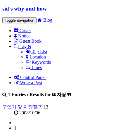
sid's why and how
Blog
Toggle navigation
Cover
Notice
Guest Book
Tag &
Tag List
Location
Keywords
Lines
Control Panel
Write a Post
1 Entries : Results for
자랑
구입기 및 자랑질(?)
13
2008/10/06
1