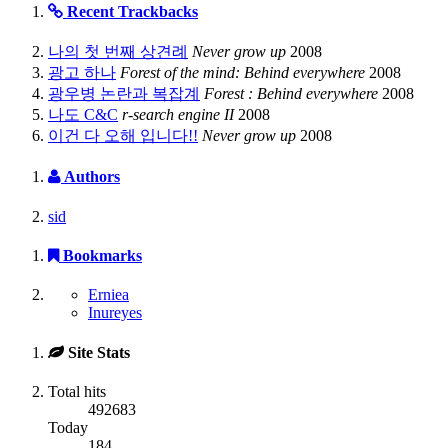
Recent Trackbacks
나의 첫 번째 상견례
Never grow up
2008
광고 하나
Forest of the mind: Behind everywhere
2008
광우병 논란과 복잡계
Forest : Behind everywhere
2008
나도 C&C
r-search engine II
2008
이건 다 오해 입니다!!
Never grow up
2008
Authors
sid
Bookmarks
Erniea
Inureyes
Site Stats
Total hits
492683
Today
184