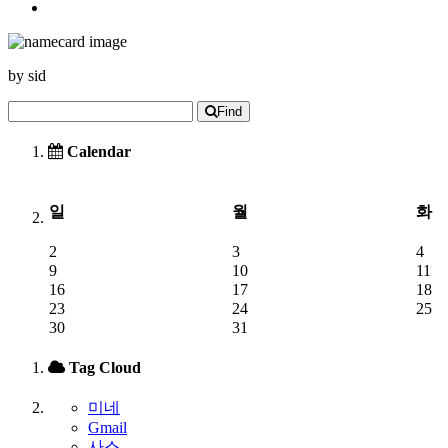
by
sid
Find
Calendar
일
월
화
2
3
4
9
10
11
16
17
18
23
24
25
30
31
Tag Cloud
미네
Gmail
사스