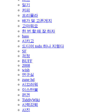
일기
커피
프리뮬라
배가 덜 고픈게지
고마워요
한 번 할 때 잘 하자
bass
시카고
드디어 todo 하나 지웠다
SF
걱정
BUFF
2008
wish
연구실
zune hd
시끄러워
이스탄불
편견
TiddlyWiki
시력감퇴
사진