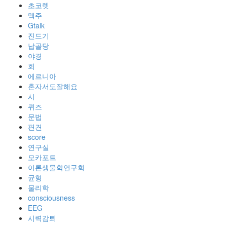
초코렛
맥주
Gtalk
진드기
납골당
야경
회
에르니아
혼자서도잘해요
시
퀴즈
문법
편견
score
연구실
모카포트
이론생물학연구회
균형
물리학
consciousness
EEG
시력감퇴