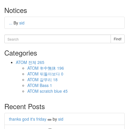
Notices
...
By
sid
Find!
Categories
ATOM
전체
265
ATOM
年中無休
196
ATOM
뒤돌아보다
0
ATOM
갈무리
18
ATOM
Bass
1
ATOM
scratch blue
45
Recent Posts
thanks god it's friday
by
sid