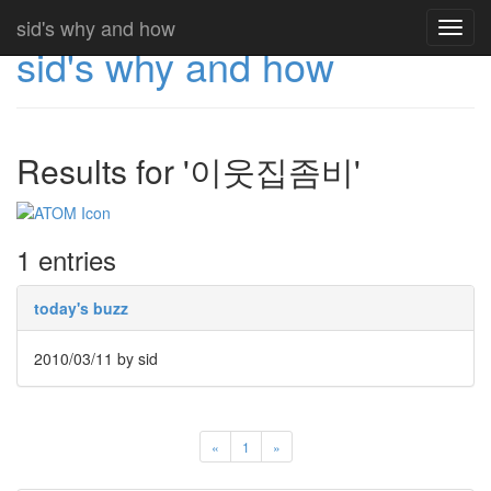
sid's why and how
Toggl
sid's why and how
navig
Results for '이웃집좀비'
1 entries
today's buzz
2010/03/11
by sid
«
1
»