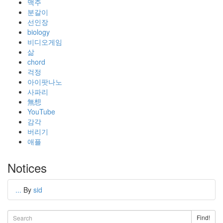
맥주
분갈이
선인장
biology
비디오게임
삶
chord
걱정
아이팟나노
사파리
無想
YouTube
감각
버리기
애플
Notices
...
By
sid
Find!