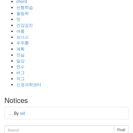
chord
선행학습
올림픽
맛
건강검진
여름
보너스
우주塵
계획
진실
일상
연수
버그
저그
신경과학센터
Notices
...
By
sid
Find!