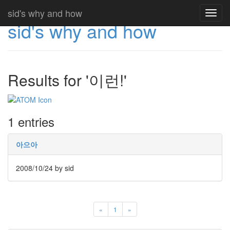
sid's why and how
Toggl
sid's why and how
navig
Results for '이런!'
1 entries
아으아
2008/10/24
by sid
«
1
»