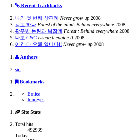
Recent Trackbacks
나의 첫 번째 상견례
Never grow up
2008
광고 하나
Forest of the mind: Behind everywhere
2008
광우병 논란과 복잡계
Forest : Behind everywhere
2008
나도 C&C
r-search engine II
2008
이건 다 오해 입니다!!
Never grow up
2008
Authors
sid
Bookmarks
Erniea
Inureyes
Site Stats
Total hits
492939
Today