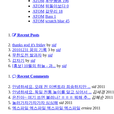
ATOM
年中無休
196
ATOM
뒤돌아보다
0
ATOM
갈무리
18
ATOM
Bass
1
ATOM
scratch blue
45
Recent Posts
thanks god it's friday
by
sid
20101231 꿈의 기록
3
by
sid
무한도전 쌀과자
by
sid
갑자기
by
sid
[홍보] 10월의 하늘 - 과...
by
sid
Recent Comments
안녕하세요. 오래 전 이벤트라 죄송하지만 ...
sid
2011
안녕하세요. 독일 전통 놀이를 알고 싶어서 ...
김세경
2011
은진아~ 여기 쓰면 볼려나? ㅎㅎㅎ 뭐해 추...
김혜순
2011
놀러가자가자가자 심심해
sid
2011
엑스파일 엑스파일 엑스파일 엑스파일
erniea
2011