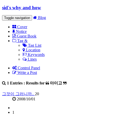
sid's why and how
Blog
Toggle navigation
Cover
Notice
Guest Book
Tag &
Tag List
Location
Keywords
Lines
Control Panel
Write a Post
1 Entries : Results for
아이고
그것이 그러니까..
20
2008/10/01
1