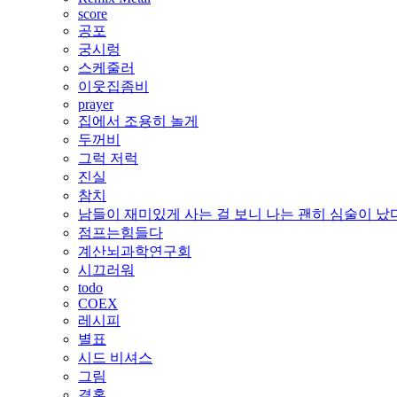
score
공포
궁시렁
스케줄러
이웃집좀비
prayer
집에서 조용히 놀게
두꺼비
그럭 저럭
진실
참치
남들이 재미있게 사는 걸 보니 나는 괜히 심술이 났
점프는힘들다
계산뇌과학연구회
시끄러워
todo
COEX
레시피
별표
시드 비셔스
그림
결혼