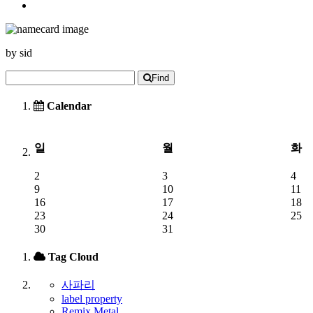
by
sid
Find
Calendar
일
월
화
2
3
4
9
10
11
16
17
18
23
24
25
30
31
Tag Cloud
사파리
label property
Remix Metal