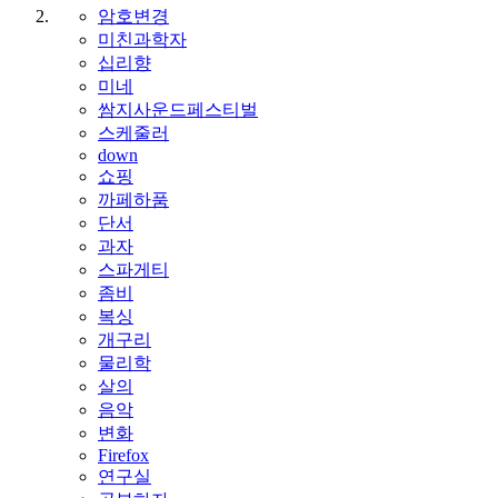
암호변경
미친과학자
십리향
미네
쌈지사운드페스티벌
스케줄러
down
쇼핑
까페하품
단서
과자
스파게티
좀비
복싱
개구리
물리학
살의
음악
변화
Firefox
연구실