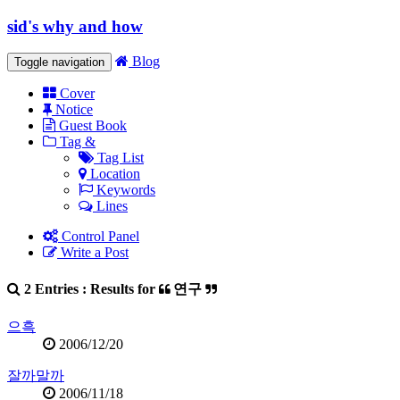
sid's why and how
Blog
Toggle navigation
Cover
Notice
Guest Book
Tag &
Tag List
Location
Keywords
Lines
Control Panel
Write a Post
2 Entries : Results for
연구
으흑
2006/12/20
잘까말까
2006/11/18