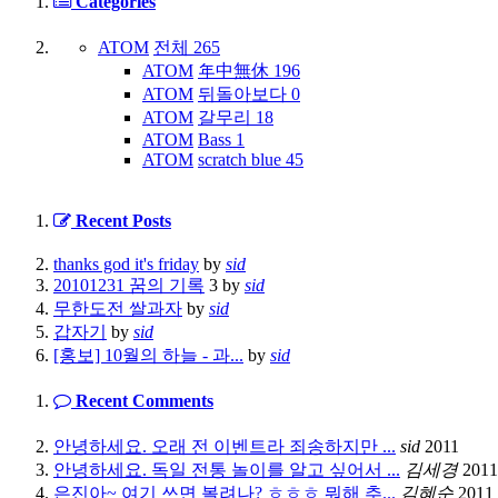
Categories
ATOM
전체
265
ATOM
年中無休
196
ATOM
뒤돌아보다
0
ATOM
갈무리
18
ATOM
Bass
1
ATOM
scratch blue
45
Recent Posts
thanks god it's friday
by
sid
20101231 꿈의 기록
3
by
sid
무한도전 쌀과자
by
sid
갑자기
by
sid
[홍보] 10월의 하늘 - 과...
by
sid
Recent Comments
안녕하세요. 오래 전 이벤트라 죄송하지만 ...
sid
2011
안녕하세요. 독일 전통 놀이를 알고 싶어서 ...
김세경
2011
은진아~ 여기 쓰면 볼려나? ㅎㅎㅎ 뭐해 추...
김혜순
2011