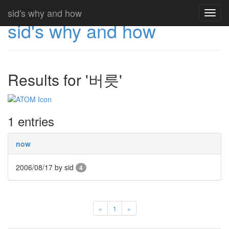
sid's why and how
Toggl
sid's why and how
navig
Results for '버릇'
1 entries
now
2006/08/17
by sid
4
«
1
»