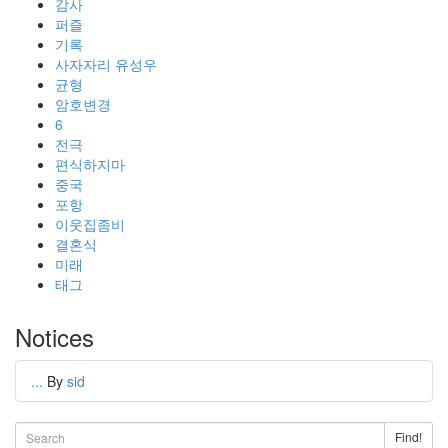
감사
퍼즐
기록
사자자리 유성우
균형
암호변경
6
전극
편식하지마
중국
포항
이웃집좀비
결혼식
미래
태그
Notices
...
By
sid
Find!