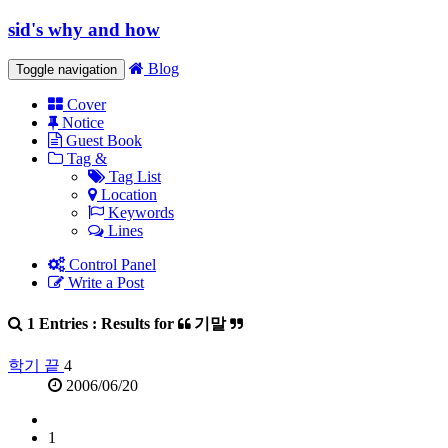
sid's why and how
Blog
Toggle navigation
Cover
Notice
Guest Book
Tag &
Tag List
Location
Keywords
Lines
Control Panel
Write a Post
1 Entries : Results for
기말
학기 끝
4
2006/06/20
1