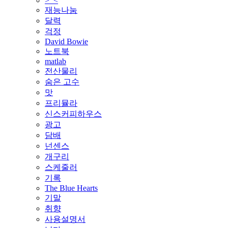
>_<
재능나눔
달력
걱정
David Bowie
노트북
matlab
전산물리
숨은 고수
맛
프리뮬라
신스커피하우스
광고
담배
넌센스
개구리
스케줄러
기록
The Blue Hearts
기말
취향
사용설명서