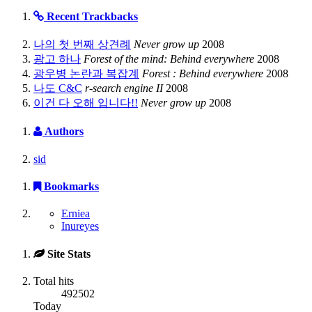
Recent Trackbacks
나의 첫 번째 상견례
Never grow up
2008
광고 하나
Forest of the mind: Behind everywhere
2008
광우병 논란과 복잡계
Forest : Behind everywhere
2008
나도 C&C
r-search engine II
2008
이건 다 오해 입니다!!
Never grow up
2008
Authors
sid
Bookmarks
Erniea
Inureyes
Site Stats
Total hits
492502
Today