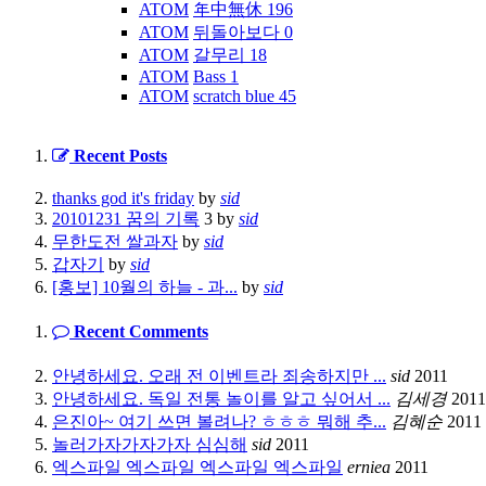
ATOM
年中無休
196
ATOM
뒤돌아보다
0
ATOM
갈무리
18
ATOM
Bass
1
ATOM
scratch blue
45
Recent Posts
thanks god it's friday
by
sid
20101231 꿈의 기록
3
by
sid
무한도전 쌀과자
by
sid
갑자기
by
sid
[홍보] 10월의 하늘 - 과...
by
sid
Recent Comments
안녕하세요. 오래 전 이벤트라 죄송하지만 ...
sid
2011
안녕하세요. 독일 전통 놀이를 알고 싶어서 ...
김세경
2011
은진아~ 여기 쓰면 볼려나? ㅎㅎㅎ 뭐해 추...
김혜순
2011
놀러가자가자가자 심심해
sid
2011
엑스파일 엑스파일 엑스파일 엑스파일
erniea
2011