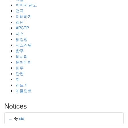
이미지 광고
전극
이해하기
장난
APCTP
사스
닭강정
시끄러워
합주
레시피
원어데이
만두
단편
쥐
진드기
애플민트
Notices
...
By
sid