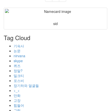
sid
Tag Cloud
기숙사
논문
nirvana
skype
퀴즈
정말?
밀크티
포스비
장기하와 얼굴들
>_<
만화
고장
힘들어
그림