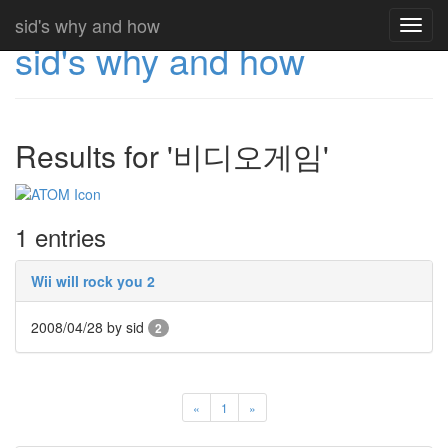
sid's why and how
Toggl
sid's why and how
navig
Results for '비디오게임'
1 entries
Wii will rock you 2
2008/04/28
by sid
2
«
1
»