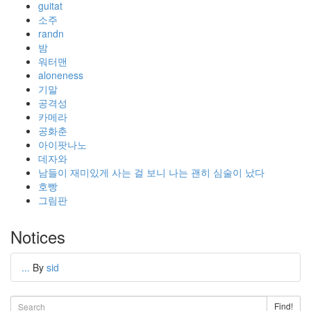
guitat
소주
randn
밤
워터맨
aloneness
기말
공격성
카메라
공화춘
아이팟나노
데자와
남들이 재미있게 사는 걸 보니 나는 괜히 심술이 났다
호빵
그림판
Notices
...
By
sid
Find!