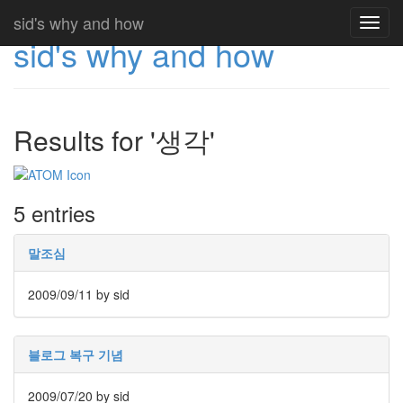
sid's why and how
Toggl
sid's why and how
navig
Results for '생각'
5 entries
말조심
2009/09/11
by sid
블로그 복구 기념
2009/07/20
by sid