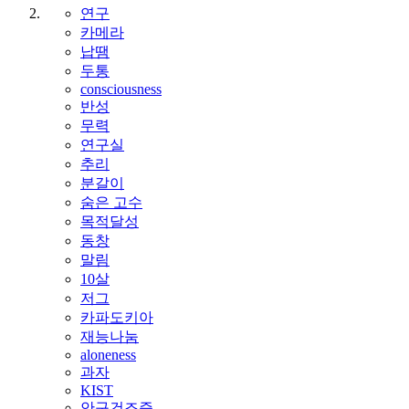
연구
카메라
납땜
두통
consciousness
반성
무력
연구실
추리
분갈이
숨은 고수
목적달성
동창
말림
10살
저그
카파도키아
재능나눔
aloneness
과자
KIST
안구건조증