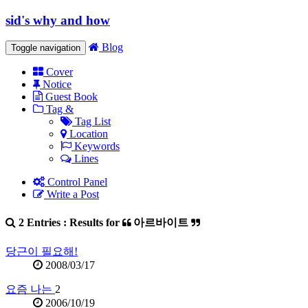
sid's why and how
Blog
Toggle navigation
Cover
Notice
Guest Book
Tag &
Tag List
Location
Keywords
Lines
Control Panel
Write a Post
2 Entries : Results for
아르바이트
당근이 필요해!
2008/03/17
요즘 나는
2
2006/10/19