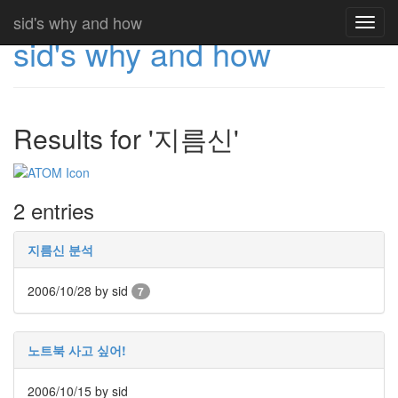
sid's why and how
Toggl
sid's why and how
navig
Results for '지름신'
2 entries
지름신 분석
2006/10/28
by sid
7
노트북 사고 싶어!
2006/10/15
by sid