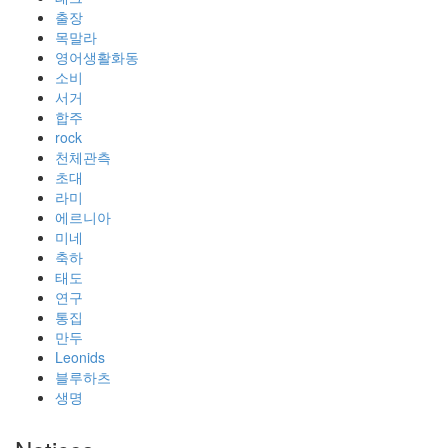
출장
목말라
영어생활화동
소비
서거
합주
rock
천체관측
초대
라미
에르니아
미네
축하
태도
연구
통집
만두
Leonids
블루하츠
생명