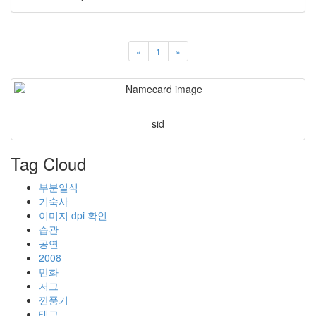
«
1
»
sid
Tag Cloud
부분일식
기숙사
이미지 dpi 확인
습관
공연
2008
만화
저그
깐풍기
태그