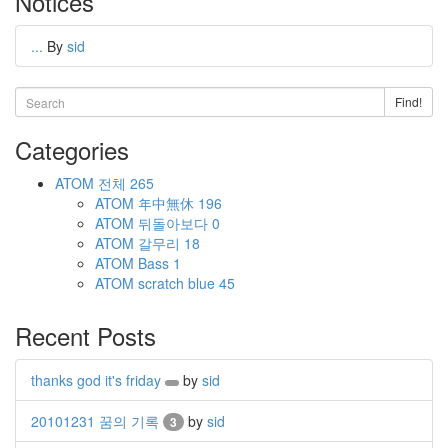
Notices
...
By
sid
Find!
Categories
ATOM
전체
265
ATOM
年中無休
196
ATOM
뒤돌아보다
0
ATOM
갈무리
18
ATOM
Bass
1
ATOM
scratch blue
45
Recent Posts
thanks god it's friday
by
sid
20101231 꿈의 기록
by
sid
3