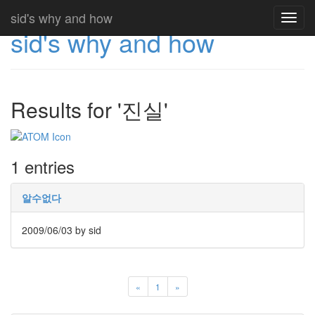
sid's why and how
Toggl
sid's why and how
navig
Results for '진실'
1 entries
알수없다
2009/06/03
by sid
«
1
»