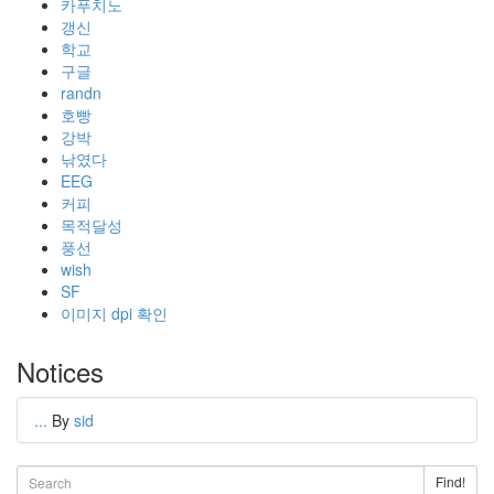
카푸치노
갱신
학교
구글
randn
호빵
강박
낚였다
EEG
커피
목적달성
풍선
wish
SF
이미지 dpi 확인
Notices
...
By
sid
Find!