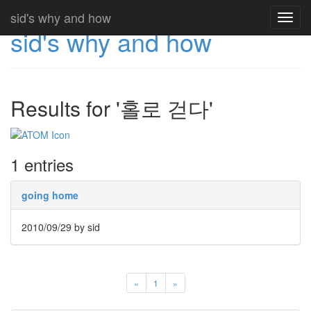
sid's why and how
Toggl
sid's why and how
navig
Results for '홀로 걷다'
1 entries
going home
2010/09/29
by sid
«
1
»