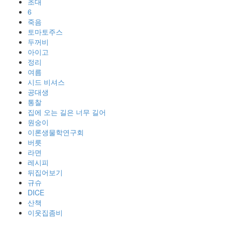
초대
6
죽음
토마토주스
두꺼비
아이고
정리
여름
시드 비셔스
공대생
통찰
집에 오는 길은 너무 길어
원숭이
이론생물학연구회
버릇
라면
레시피
뒤집어보기
규슈
DICE
산책
이웃집좀비