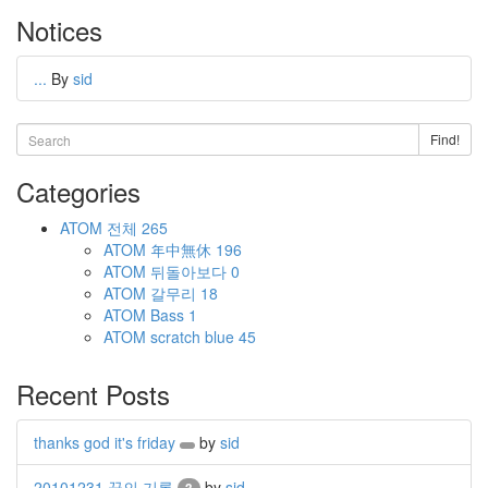
Notices
...
By
sid
Find!
Categories
ATOM
전체
265
ATOM
年中無休
196
ATOM
뒤돌아보다
0
ATOM
갈무리
18
ATOM
Bass
1
ATOM
scratch blue
45
Recent Posts
thanks god it's friday
by
sid
20101231 꿈의 기록
by
sid