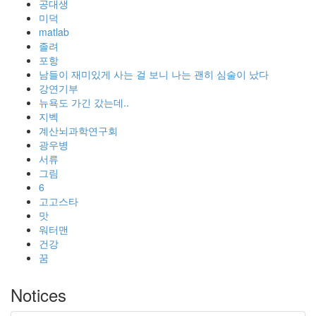
공대생
미덕
matlab
졸려
포항
남들이 재미있게 사는 걸 보니 나는 괜히 심술이 났다
강연기부
뉴욕도 가긴 갔는데..
지벡
계산뇌과학연구회
광우병
서류
그림
6
고고스타
맛
워터맨
건강
꿈
Notices