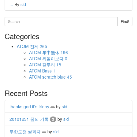
...
By
sid
Find!
Categories
ATOM
전체
265
ATOM
年中無休
196
ATOM
뒤돌아보다
0
ATOM
갈무리
18
ATOM
Bass
1
ATOM
scratch blue
45
Recent Posts
thanks god it's friday
by
sid
20101231 꿈의 기록
by
sid
3
무한도전 쌀과자
by
sid