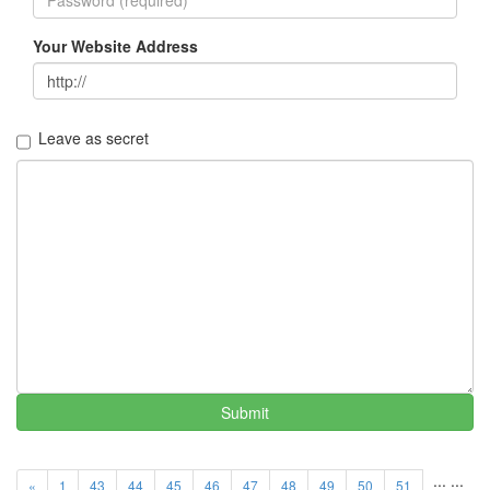
Your Website Address
Leave as secret
Submit
...
...
«
1
43
44
45
46
47
48
49
50
51