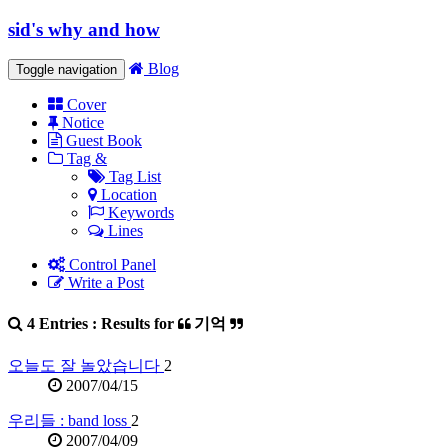
sid's why and how
Blog
Toggle navigation
Cover
Notice
Guest Book
Tag &
Tag List
Location
Keywords
Lines
Control Panel
Write a Post
4 Entries : Results for
기억
오늘도 잘 놀았습니다
2
2007/04/15
우리들 : band loss
2
2007/04/09