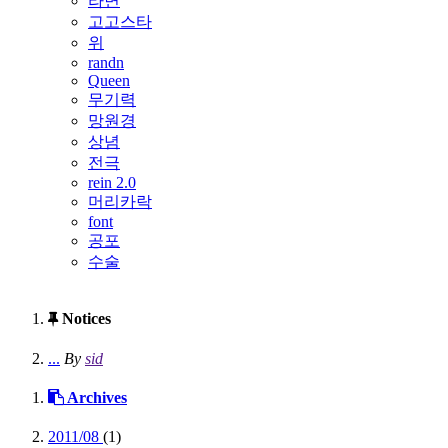
라면
고고스타
위
randn
Queen
무기력
망원경
상념
전극
rein 2.0
머리카락
font
공포
수술
Notices
...
By
sid
Archives
2011/08
(1)