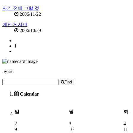
자기 전에 ㄱ할 것
2006/11/22
예전 게시판
2006/10/29
1
by
sid
Find
Calendar
일
월
화
2
3
4
9
10
11