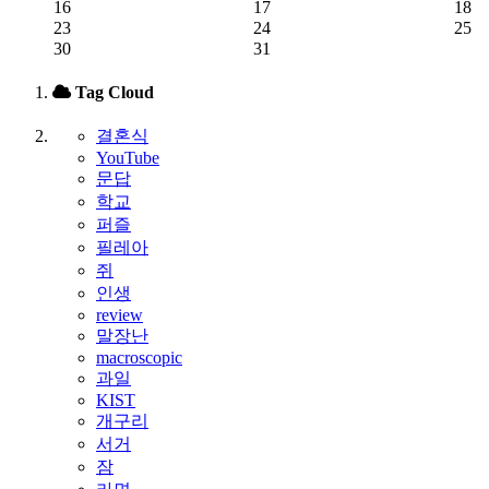
16
17
18
23
24
25
30
31
Tag Cloud
결혼식
YouTube
문답
학교
퍼즐
필레아
쥐
인생
review
말장난
macroscopic
과일
KIST
개구리
서거
잠