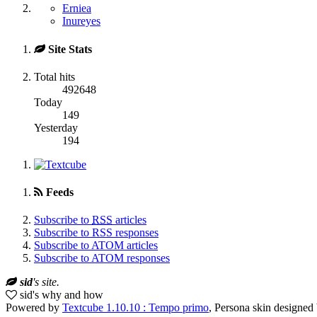
Erniea
Inureyes
Site Stats
Total hits
492648
Today
149
Yesterday
194
Feeds
Subscribe to
RSS
articles
Subscribe to RSS responses
Subscribe to ATOM articles
Subscribe to ATOM responses
sid
's site.
sid's why and how
Powered by
Textcube 1.10.10 : Tempo primo
, Persona skin designed