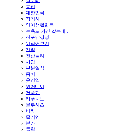
갈무리
통집
대한민국
장기하
영어생활화동
뉴욕도 가긴 갔는데..
신포닭강정
뒤집어보기
기억
전산물리
사람
부분일식
좀비
웃긴일
원어데이
거품기
카푸치노
블루하츠
비싸
줄리안
본가
통찰