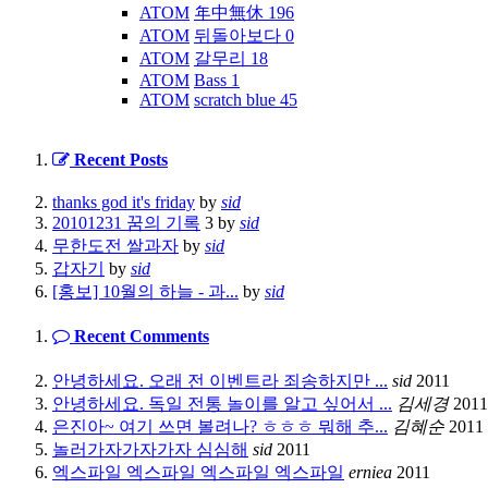
ATOM
年中無休
196
ATOM
뒤돌아보다
0
ATOM
갈무리
18
ATOM
Bass
1
ATOM
scratch blue
45
Recent Posts
thanks god it's friday
by
sid
20101231 꿈의 기록
3
by
sid
무한도전 쌀과자
by
sid
갑자기
by
sid
[홍보] 10월의 하늘 - 과...
by
sid
Recent Comments
안녕하세요. 오래 전 이벤트라 죄송하지만 ...
sid
2011
안녕하세요. 독일 전통 놀이를 알고 싶어서 ...
김세경
2011
은진아~ 여기 쓰면 볼려나? ㅎㅎㅎ 뭐해 추...
김혜순
2011
놀러가자가자가자 심심해
sid
2011
엑스파일 엑스파일 엑스파일 엑스파일
erniea
2011