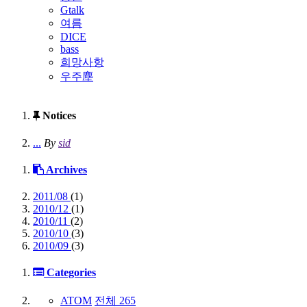
Gtalk
여름
DICE
bass
희망사항
우주塵
Notices
...
By
sid
Archives
2011/08
(1)
2010/12
(1)
2010/11
(2)
2010/10
(3)
2010/09
(3)
Categories
ATOM
전체
265