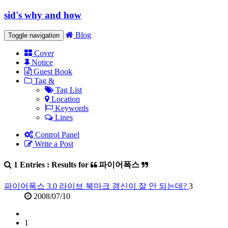
sid's why and how
Blog
Toggle navigation
Cover
Notice
Guest Book
Tag &
Tag List
Location
Keywords
Lines
Control Panel
Write a Post
1 Entries : Results for
파이어폭스
파이어폭스 3.0 라이브 북마크 갱신이 잘 안 되는데?
3
2008/07/10
1