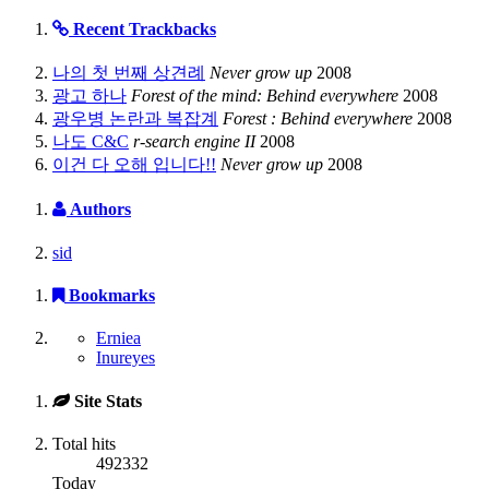
Recent Trackbacks
나의 첫 번째 상견례
Never grow up
2008
광고 하나
Forest of the mind: Behind everywhere
2008
광우병 논란과 복잡계
Forest : Behind everywhere
2008
나도 C&C
r-search engine II
2008
이건 다 오해 입니다!!
Never grow up
2008
Authors
sid
Bookmarks
Erniea
Inureyes
Site Stats
Total hits
492332
Today